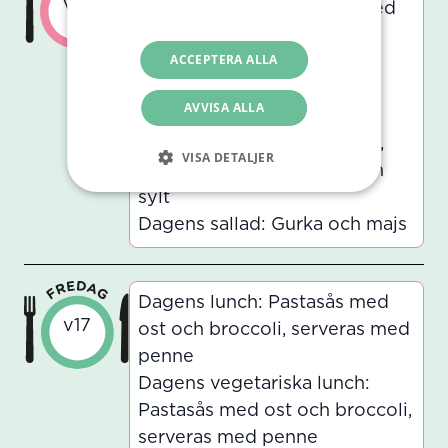
v17
värmande morotssoppa med
integritetspolicy
ingefära, serveras med
ACCEPTERA ALLA
pannkaka och sylt
Dagens vegetariska lunch:
AVVISA ALLA
Santas värmande
morotssoppa med ingefära,
VISA DETALJER
serveras med pannkaka och
sylt
Dagens sallad: Gurka och majs
Dagens lunch: Pastasås med
v17
ost och broccoli, serveras med
penne
Dagens vegetariska lunch:
Pastasås med ost och broccoli,
serveras med penne