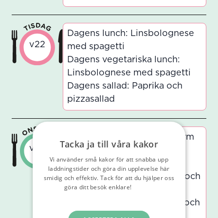
Dagens lunch: Linsbolognese
v22
med spagetti
Dagens vegetariska lunch:
Linsbolognese med spagetti
Dagens sallad: Paprika och
pizzasallad
Dagens lunch: Fisk med varm
Tacka ja till våra kakor
v22
citronsås och kokt potatis
Vi använder små kakor för att snabba upp
Dagens vegetariska lunch:
laddningstider och göra din upplevelse här
Quorn med varm citronsås och
smidig och effektiv. Tack för att du hjälper oss
göra ditt besök enklare!
Läs vår
kokt potatis
integritetspolicy
Dagens sallad: Gröna ärtor och
rårivna morötter