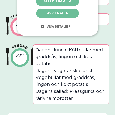
ACCEPTERA ALLA
AVVISA ALLA
Stängt
v22
VISA DETALJER
Dagens lunch: Köttbullar med
v22
gräddsås, lingon och kokt
potatis
Dagens vegetariska lunch:
Vegobullar med gräddsås,
lingon och kokt potatis
Dagens sallad: Pressgurka och
rårivna morötter