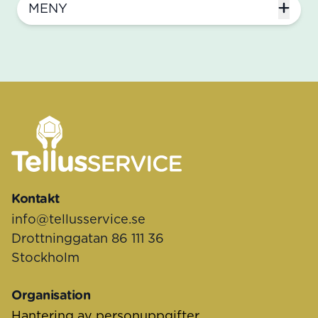
MENY
Sidfot
Kontakt
info@tellusservice.se
Drottninggatan 86 111 36
Stockholm
Organisation
Hantering av personuppgifter