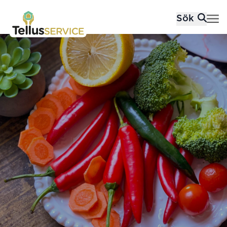
Tellusfood
Sök
Hoppa till innehåll