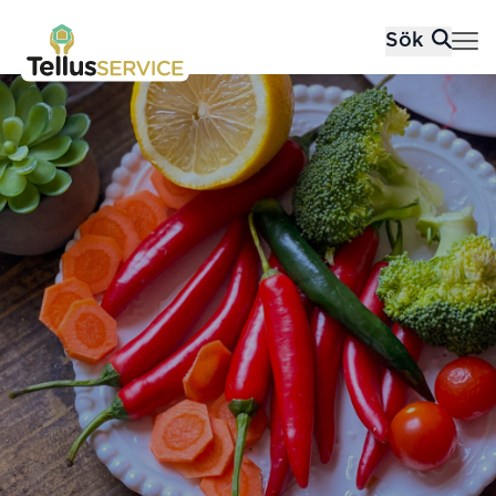
Tellusfood
Sök
Hoppa till innehåll