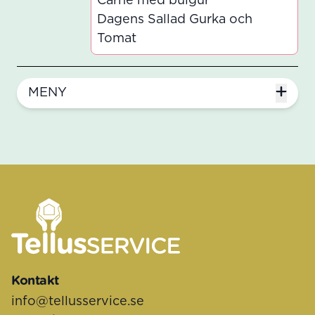
Carne med bulgur
Dagens Sallad Gurka och
Tomat
MENY
Sidfot
Kontakt
info@tellusservice.se