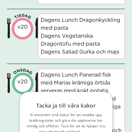
Dagens Lunch Dragonkyckling
v20
med pasta
Dagens Vegetariska
Dragontofu med pasta
Dagens Sallad Gurka och majs
Dagens Lunch Panerad fisk
v20
med Marias krämiga örtsås
serveras med kokt potatis
Dagens Vegetariska Panerad
Tacka ja till våra kakor
kikärtsbiff med Marias krämiga
Vi använder små kakor för att snabba upp
örtsås serveras med kokt
laddningstider och göra din upplevelse här
potatis
smidig och effektiv. Tack för att du hjälper oss
Dagens Sallad Gröna Ärtor och
göra ditt besök enklare!
Läs vår