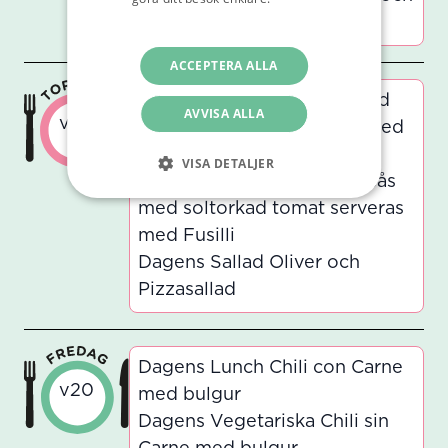
integritetspolicy
Rårivna morötter
ACCEPTERA ALLA
Dagens Lunch Pastasås med
AVVISA ALLA
v20
soltorkad tomat serveras med
Fusilli
VISA DETALJER
Dagens Vegetariska Pastasås
med soltorkad tomat serveras
med Fusilli
Dagens Sallad Oliver och
Pizzasallad
Dagens Lunch Chili con Carne
v20
med bulgur
Dagens Vegetariska Chili sin