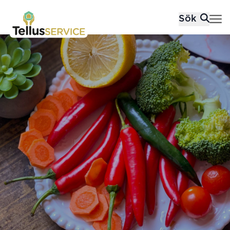
Tellusfood
Sök
Hoppa till innehåll