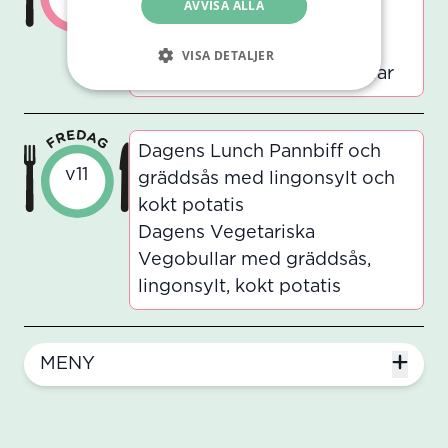
AVVISA ALLA
Vegetarisk
Broccolisoppa
VISA DETALJER
Tillbehör soppa Potatisbullar
Dagens Lunch Pannbiff och
v11
gräddsås med lingonsylt och
kokt potatis
Dagens Vegetariska
Vegobullar med gräddsås,
lingonsylt, kokt potatis
MENY