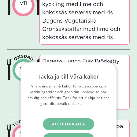
v11
kyckling med lime och
kokossås serveras med ris
Dagens Vegetariska
Grönsaksbiffar med lime och
kokossås serveras med ris
Dagens Lunch Fisk Björkeby
v11
med remouladsås och kokt
Tacka ja till våra kakor
potatis
Vi använder små kakor för att snabba upp
Dagens Vegetariska Quorn
laddningstider och göra din upplevelse här
Björkeby med remouladsås
smidig och effektiv. Tack för att du hjälper oss
och kokt potatis
göra ditt besök enklare!
Läs vår
integritetspolicy
ACCEPTERA ALLA
Dagens Soppa Broccolisoppa
v11
Dagens Soppa