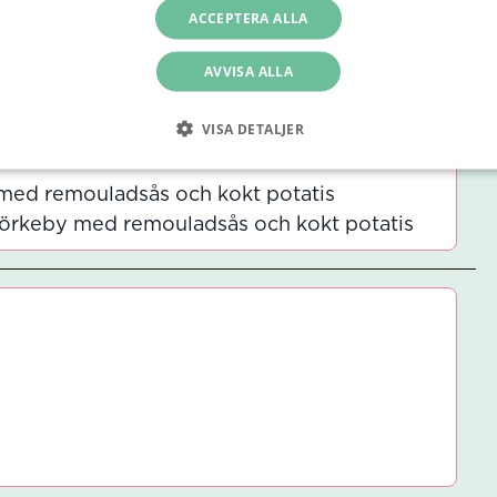
ACCEPTERA ALLA
ad Quornfile med lime och kokossås serveras
AVVISA ALLA
VISA DETALJER
med remouladsås och kokt potatis
örkeby med remouladsås och kokt potatis
a