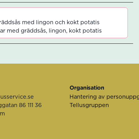
räddsås med lingon och kokt potatis
r med gräddsås, lingon, kokt potatis
Organisation
lusservice.se
Hantering av personuppg
ggatan 86 111 36
Tellusgruppen
lm