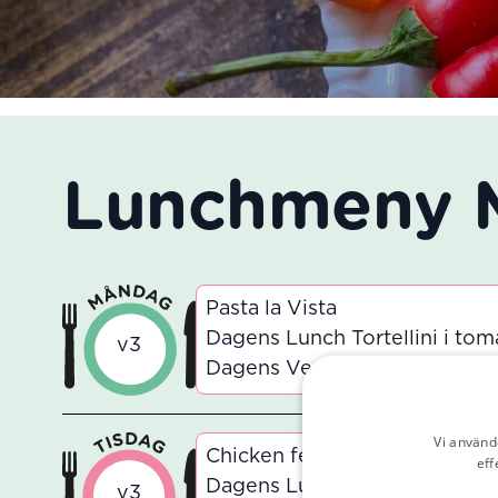
Lunchmeny M
Pasta la Vista
Dagens Lunch Tortellini i tom
v3
Dagens Vegetariska Tortellini
Vi använd
Chicken feed
eff
Dagens Lunch Ugnsrostad kyc
v3