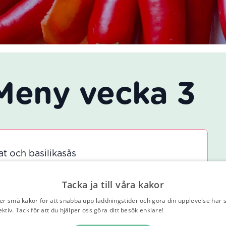
eny vecka 3
at och basilikasås
 i tomat och basilikasås
Tacka ja till våra kakor
er små kakor för att snabba upp laddningstider och göra din upplevelse här 
ektiv. Tack för att du hjälper oss göra ditt besök enklare!
Läs vår integritetspo
kling med lime och kokossås serveras med