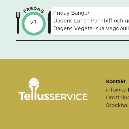
Friday Banger
Dagens Lunch Pannbiff och g
v3
Dagens Vegetariska Vegobulla
Sidfot
Kontakt
info@tel
Drottnin
Stockho