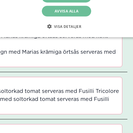
 King med kokt potatis
AVVISA ALLA
VISA DETALJER
Marias krämiga örtsås serveras med kokt
ugn med Marias krämiga örtsås serveras med
ltorkad tomat serveras med Fusilli Tricolore
med soltorkad tomat serveras med Fusilli