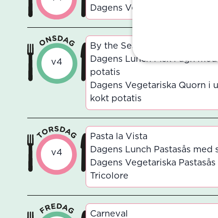
Dagens Vegetariska Tofu a la
By the Sea
Dagens Lunch Fisk i ugn med 
v4
potatis
Dagens Vegetariska Quorn i 
kokt potatis
Pasta la Vista
Dagens Lunch Pastasås med so
v4
Dagens Vegetariska Pastasås 
Tricolore
Carneval