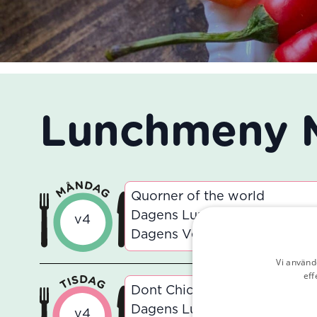
Lunchmeny M
Quorner of the world
Dagens Lunch Currygryta med
v4
Dagens Vegetariska Currygry
Vi använd
eff
Dont Chicken Out
Dagens Lunch Kyckling a la K
v4