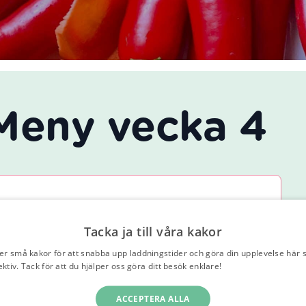
eny vecka 4
 quorn serveras med ris
ta med quorn serveras med ris
Tacka ja till våra kakor
er små kakor för att snabba upp laddningstider och göra din upplevelse här 
ektiv. Tack för att du hjälper oss göra ditt besök enklare!
Läs vår integritetspo
ACCEPTERA ALLA
ing med kokt potatis