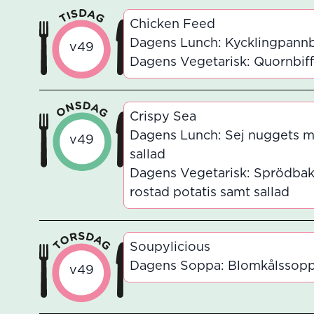
Chicken Feed
Dagens Lunch: Kycklingpannbi
v49
Dagens Vegetarisk: Quornbiff 
Crispy Sea
Dagens Lunch: Sej nuggets me
v49
sallad
Dagens Vegetarisk: Sprödbaka
rostad potatis samt sallad
Soupylicious
Dagens Soppa: Blomkålssopp
v49