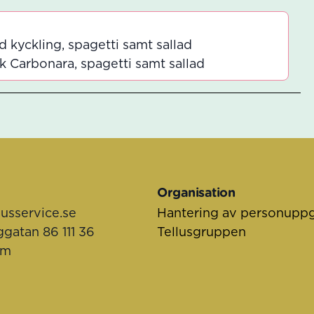
kyckling, spagetti samt sallad
k Carbonara, spagetti samt sallad
Organisation
lusservice.se
Hantering av personuppg
ggatan 86 111 36
Tellusgruppen
lm