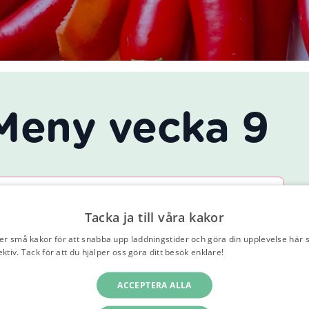
eny vecka 9
a serveras med ris
k vegogryta serveras med ris
Tacka ja till våra kakor
er små kakor för att snabba upp laddningstider och göra din upplevelse här 
ektiv. Tack för att du hjälper oss göra ditt besök enklare!
Läs vår integritetspo
st och broccoli serveras med penne pasta
ACCEPTERA ALLA
 med ost och broccoli serveras med penne