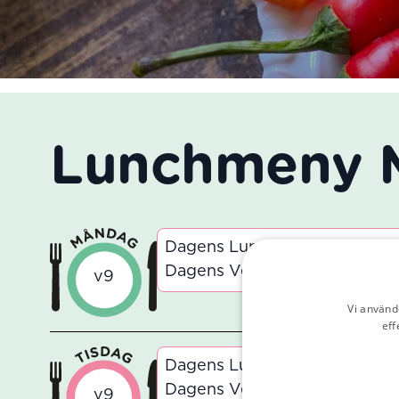
Lunchmeny M
Dagens Lunch Mexikansk gryt
Dagens Vegetariska Mexikans
v9
Vi använd
eff
Dagens Lunch Pastasås med o
Dagens Vegetariska Pastasås
v9