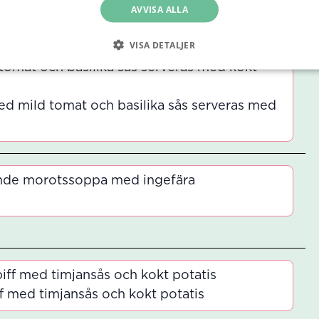
AVVISA ALLA
VISA DETALJER
omat och basilika sås serveras med kokt
d mild tomat och basilika sås serveras med
nde morotssoppa med ingefära
ff med timjansås och kokt potatis
 med timjansås och kokt potatis