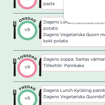
pasta
Dagens Lunch Fisk med mild t
potatis
v9
Dagens Vegetariska Quorn me
kokt potatis
Dagens soppa: Santas värma
Tillbehör: Pannkaka
v9
Dagens Lunch Kyckling pannbi
Dagens Vegetariska Quornbiff
v9