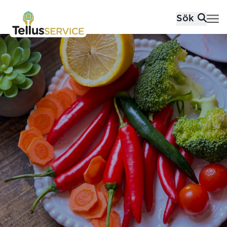
Tellusfood
Sök
Hoppa till innehåll