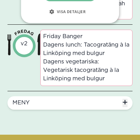
Dagens vegetariska: Tom Kah
VISA DETALJER
med tzay och basmatiris
Friday Banger
v2
Dagens lunch: Tacogratäng à la
Linköping med bulgur
Dagens vegetariska:
Vegetarisk tacogratäng à la
Linköping med bulgur
MENY