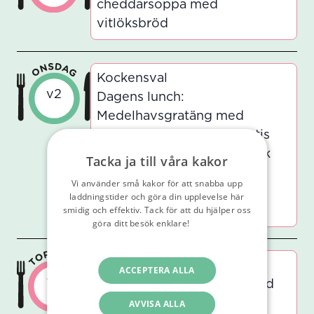
cheddarsoppa med
vitlöksbröd
Kockensval
v2
Dagens lunch:
Medelhavsgratäng med
kyckling med rostad potatis
Dagens vegetariska: Spansk
Tacka ja till våra kakor
potatisomelett med
Vi använder små kakor för att snabba upp
harissakräm med rostad
laddningstider och göra din upplevelse här
smidig och effektiv. Tack för att du hjälper oss
potatis
göra ditt besök enklare!
Läs vår
integritetspolicy
Corner of the world
ACCEPTERA ALLA
v2
Dagens lunch: Tom Kah med
kyckling och basmatiris
AVVISA ALLA