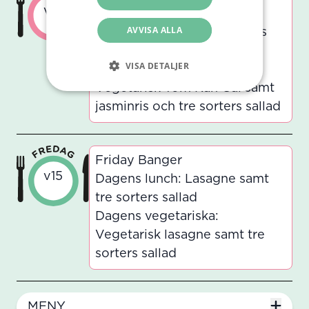
v15
Dagens lunch: Tom Kah Gai
AVVISA ALLA
med kyckling samt jasminris
och tre sorters sallad
VISA DETALJER
Dagens vegetariska:
Vegetarisk Tom Kah Gai samt
jasminris och tre sorters sallad
Friday Banger
v15
Dagens lunch: Lasagne samt
tre sorters sallad
Dagens vegetariska:
Vegetarisk lasagne samt tre
sorters sallad
MENY