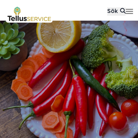
Tellusfood
Sök
Hoppa till innehåll