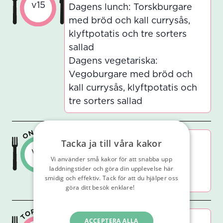
v15
Dagens lunch: Torskburgare
med bröd och kall currysås,
klyftpotatis och tre sorters
sallad
Dagens vegetariska:
Vegoburgare med bröd och
kall currysås, klyftpotatis och
tre sorters sallad
Green Wave
Tacka ja till våra kakor
v15
Dagens lunch: Vegetarisk
Vi använder små kakor för att snabba upp
nudelwok, samt tre sorters
laddningstider och göra din upplevelse här
smidig och effektiv. Tack för att du hjälper oss
sallad
göra ditt besök enklare!
Läs vår
integritetspolicy
Don´t Chicken Out
ACCEPTERA ALLA