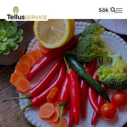
Tellusfood
Sök
Hoppa till innehåll