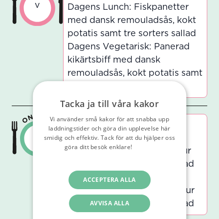
v
Dagens Lunch: Fiskpanetter
med dansk remouladsås, kokt
potatis samt tre sorters sallad
Dagens Vegetarisk: Panerad
kikärtsbiff med dansk
remouladsås, kokt potatis samt
tre sorters sallad
Tacka ja till våra kakor
Vi använder små kakor för att snabba upp
Don't chicken out
laddningstider och göra din upplevelse här
v
smidig och effektiv. Tack för att du hjälper oss
Dagens Lunch:
göra ditt besök enklare!
Läs vår
Kycklingnuggets med sötsur
integritetspolicy
sås, ris samt tre sorters sallad
Dagens Vegetarisk:
ACCEPTERA ALLA
Grönsaksnuggets med sötsur
AVVISA ALLA
sås, ris samt tre sorters sallad