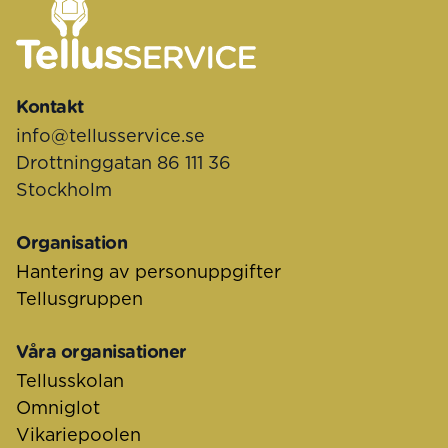
Sidfot
Kontakt
info@tellusservice.se
Drottninggatan 86 111 36
Stockholm
Organisation
Hantering av personuppgifter
Tellusgruppen
Våra organisationer
Tellusskolan
Omniglot
Vikariepoolen