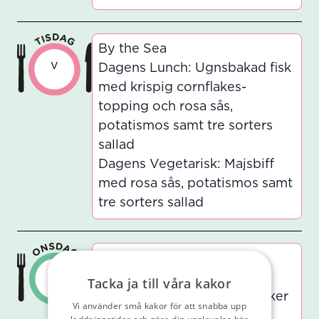
By the Sea
v
Dagens Lunch: Ugnsbakad fisk
med krispig cornflakes-
topping och rosa sås,
potatismos samt tre sorters
sallad
Dagens Vegetarisk: Majsbiff
med rosa sås, potatismos samt
tre sorters sallad
Don't chicken out
v
Dagens Lunch: Ugnsstekt
Tacka ja till våra kakor
kyckling med frästa grönsaker
Vi använder små kakor för att snabba upp
och tzatziki, rostad potatis