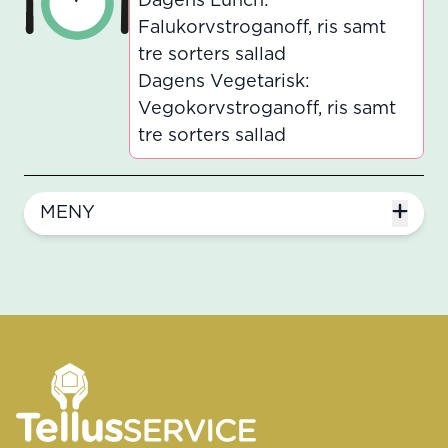
Dagens Lunch:
Falukorvstroganoff, ris samt
tre sorters sallad
Dagens Vegetarisk:
Vegokorvstroganoff, ris samt
tre sorters sallad
MENY
Sidfot