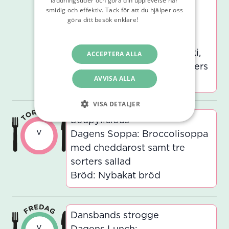
laddningstider och göra din upplevelse här
smidig och effektiv. Tack för att du hjälper oss
samt tre sorters sallad
göra ditt besök enklare!
Läs vår
Dagens Vegetarisk:
integritetspolicy
Grönsaksbiff med fetaost,
frästa grönsaker och tzatziki,
ACCEPTERA ALLA
rostad potatis samt tre sorters
AVVISA ALLA
sallad
VISA DETALJER
Soupylicious
v
Dagens Soppa: Broccolisoppa
med cheddarost samt tre
sorters sallad
Bröd: Nybakat bröd
Dansbands strogge
v