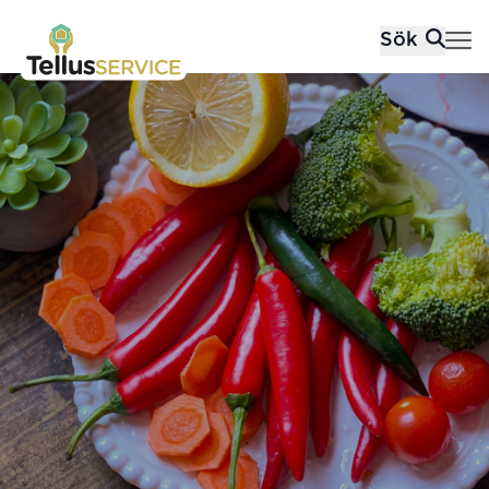
Tellusfood
Sök
Hoppa till innehåll