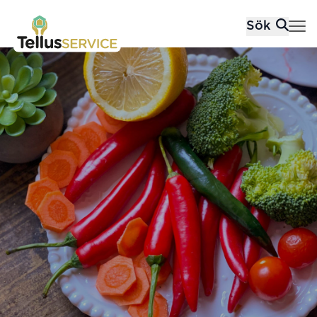
Tellusfood
Sök
Hoppa till innehåll