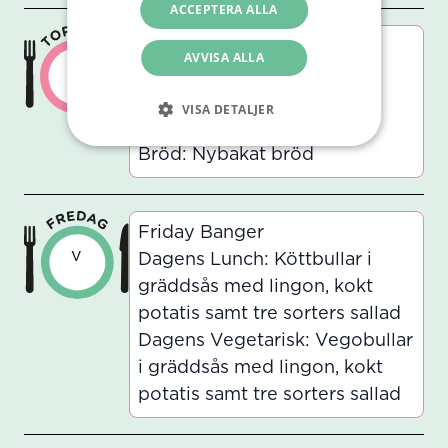
ACCEPTERA ALLA
Soupylicious
AVVISA ALLA
v
Dagens Soppa: Krämig
sötpotatissoppa med linser
VISA DETALJER
samt tre sorters sallad
Bröd: Nybakat bröd
Friday Banger
v
Dagens Lunch: Köttbullar i
gräddsås med lingon, kokt
potatis samt tre sorters sallad
Dagens Vegetarisk: Vegobullar
i gräddsås med lingon, kokt
potatis samt tre sorters sallad