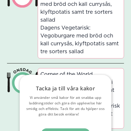
med bröd och kall currysås,
klyftpotatis samt tre sorters
sallad
Dagens Vegetarisk:
Vegoburgare med bröd och
kall currysås, klyftpotatis samt
tre sorters sallad
Corner of the World
v
Dagens Lunch: Tom Kah Gai
Tacka ja till våra kakor
med kyckling, jasminris samt
Vi använder små kakor för att snabba upp
tre sorters sallad
laddningstider och göra din upplevelse här
Dagens Vegetarisk: Vegetarisk
smidig och effektiv. Tack för att du hjälper oss
Tom Kah Gai, jasminris samt
göra ditt besök enklare!
Läs vår
integritetspolicy
tre sorters sallad