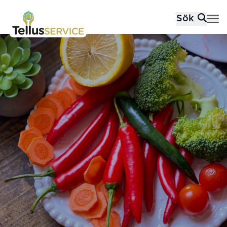
Tellusfood
Sök
Hoppa till innehåll