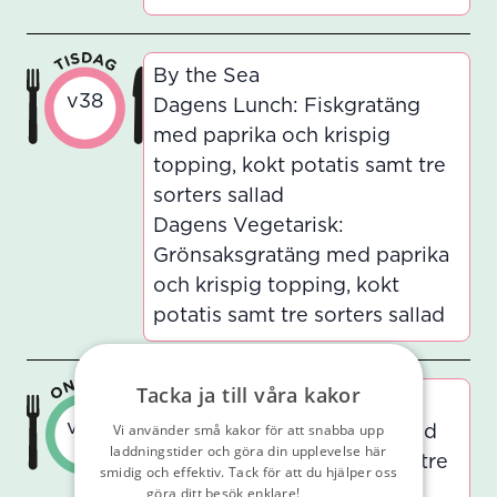
By the Sea
v38
Dagens Lunch: Fiskgratäng
med paprika och krispig
topping, kokt potatis samt tre
sorters sallad
Dagens Vegetarisk:
Grönsaksgratäng med paprika
och krispig topping, kokt
potatis samt tre sorters sallad
Tacka ja till våra kakor
Pasta la Vista
v38
Vi använder små kakor för att snabba upp
Dagens Lunch: Kyckling med
laddningstider och göra din upplevelse här
pestosås, pasta fusilli samt tre
smidig och effektiv. Tack för att du hjälper oss
sorters sallad
göra ditt besök enklare!
Läs vår