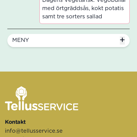
Dagens Vegetarisk: Vegobullar
med örtgräddsås, kokt potatis
samt tre sorters sallad
MENY
Sidfot
Kontakt
info@tellusservice.se