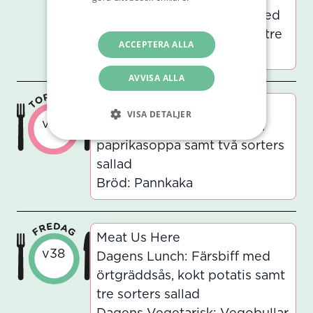
integritetspolicy
Dagens Vegetarisk: Tzay med
pestosås, pasta fusilli samt tre
ACCEPTERA ALLA
sorters sallad
AVVISA ALLA
Soupylicious
VISA DETALJER
v38
Dagens Soppa: Tomat- och
paprikasoppa samt två sorters
sallad
Bröd: Pannkaka
Meat Us Here
v38
Dagens Lunch: Färsbiff med
örtgräddsås, kokt potatis samt
tre sorters sallad