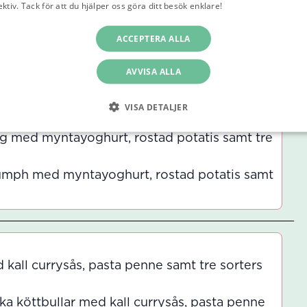
ektiv. Tack för att du hjälper oss göra ditt besök enklare!
Läs vår integritetspo
kost, spagetti samt tre sorters sallad
ACCEPTERA ALLA
 skinksås med färskost, spagetti samt tre
AVVISA ALLA
VISA DETALJER
g med myntayoghurt, rostad potatis samt tre
umph med myntayoghurt, rostad potatis samt
e
kall currysås, pasta penne samt tre sorters
a köttbullar med kall currysås, pasta penne