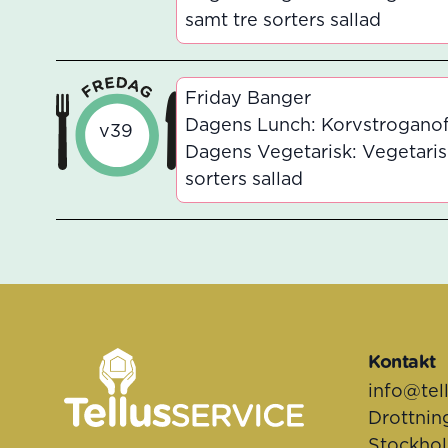
samt tre sorters sallad
Friday Banger
Dagens Lunch: Korvstroganoff a
v39
Dagens Vegetarisk: Vegetarisk
sorters sallad
Sidfot
Kontakt
info@tel
Drottnin
Stockho