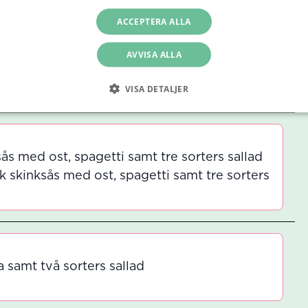
gie or Not, Here I Come
ACCEPTERA ALLA
os med vetetortilla, salsa, gräddfil och riven
AVVISA ALLA
a tacos med vetetortilla, salsa, gräddfil och
VISA DETALJER
s med ost, spagetti samt tre sorters sallad
 skinksås med ost, spagetti samt tre sorters
samt två sorters sallad