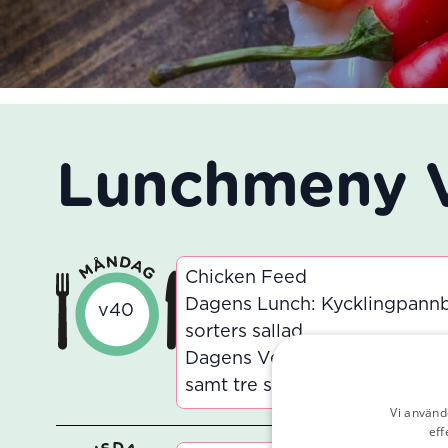
Lunchmeny 
Chicken Feed
Dagens Lunch: Kycklingpannbi
v40
sorters sallad
Dagens Vegetarisk: Kikärts- o
samt tre sorters sallad
Vi använd
eff