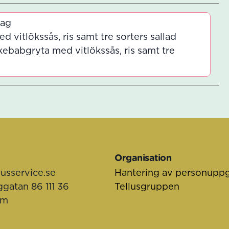
Dag
vitlökssås, ris samt tre sorters sallad
ebabgryta med vitlökssås, ris samt tre
Organisation
lusservice.se
Hantering av personuppg
ggatan 86 111 36
Tellusgruppen
lm