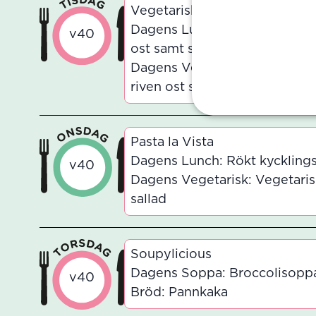
Vegetariska Världsdagen: Veg
Dagens Lunch: Vegetariska tac
v40
ost samt sallad till tacos
Dagens Vegetarisk: Vegetarisk
riven ost samt sallad till tacos
Pasta la Vista
Dagens Lunch: Rökt kycklingså
v40
Dagens Vegetarisk: Vegetarisk
sallad
Soupylicious
Dagens Soppa: Broccolisoppa 
v40
Bröd: Pannkaka