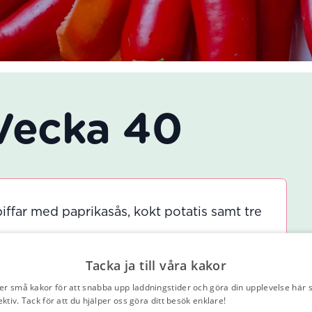
Vecka 40
ffar med paprikasås, kokt potatis samt tre
ch morotsbiff med paprikasås, kokt potatis
Tacka ja till våra kakor
er små kakor för att snabba upp laddningstider och göra din upplevelse här 
ektiv. Tack för att du hjälper oss göra ditt besök enklare!
Läs vår integritetspo