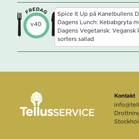
Spice It Up på Kanelbullens 
Dagens Lunch: Kebabgryta med 
v40
Dagens Vegetarisk: Vegansk k
sorters sallad
Sidfot
Kontakt
info@tel
Drottnin
Stockho