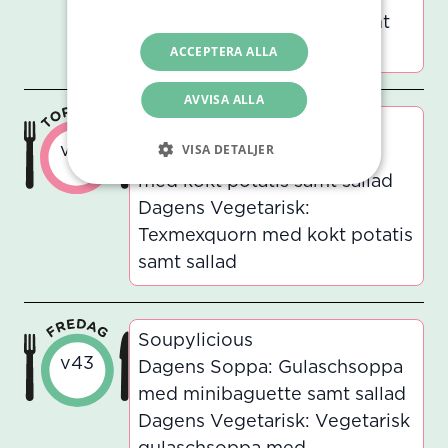
integritetspolicy
ajvarsås, rostad potatis samt
sallad
ACCEPTERA ALLA
AVVISA ALLA
By the Sea
VISA DETALJER
v43
Dagens Lunch: Texmexfisk
med kokt potatis samt sallad
Dagens Vegetarisk:
Texmexquorn med kokt potatis
samt sallad
Soupylicious
v43
Dagens Soppa: Gulaschsoppa
med minibaguette samt sallad
Dagens Vegetarisk: Vegetarisk