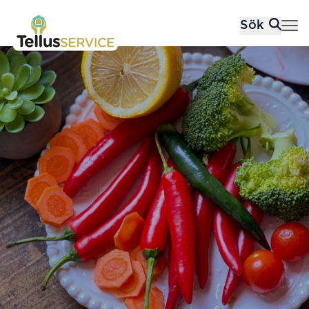
Tellusfood
Sök
Hoppa till innehåll