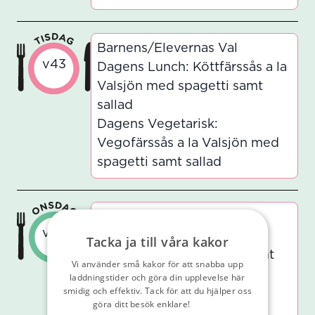
Barnens/Elevernas Val
v43
Dagens Lunch: Köttfärssås a la
Valsjön med spagetti samt
sallad
Dagens Vegetarisk:
Vegofärssås a la Valsjön med
spagetti samt sallad
Meat Us Here
v43
Dagens Lunch: Cevapi med
Tacka ja till våra kakor
ajvarsås, rostad potatis samt
Vi använder små kakor för att snabba upp
sallad
laddningstider och göra din upplevelse här
smidig och effektiv. Tack för att du hjälper oss
Dagens Vegetarisk:
göra ditt besök enklare!
Läs vår
Vegetariska sticks med